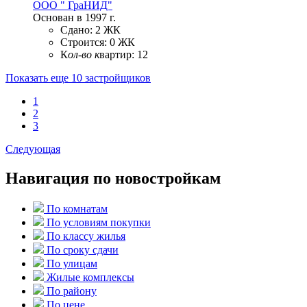
ООО " ГраНИД"
Основан в 1997 г.
Сдано:
2 ЖК
Строится:
0 ЖК
К
ол-во к
вартир:
12
Показать еще 10 застройщиков
1
2
3
Следующая
Навигация по новостройкам
По комнатам
По условиям покупки
По классу жилья
По сроку сдачи
По улицам
Жилые комплексы
По району
По цене