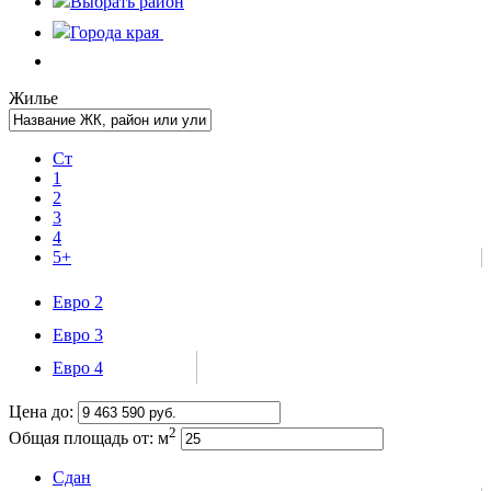
Выбрать
район
Города края
Жилье
Ст
1
2
3
4
5+
Евро 2
Евро 3
Евро 4
Цена до:
2
Общая площадь от:
м
Сдан