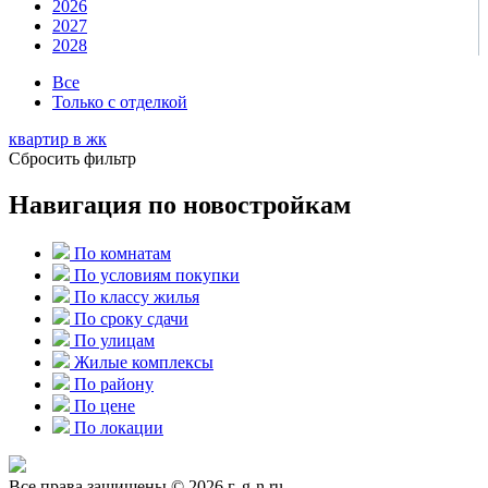
2026
2027
2028
Все
Только с отделкой
квартир в
жк
Сбросить фильтр
Навигация по новостройкам
По комнатам
По условиям покупки
По классу жилья
По сроку сдачи
По улицам
Жилые комплексы
По району
По цене
По локации
Все права защищены © 2026 г. g-n.ru